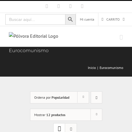
Saltar
Facebook
X
Instagram
Correo
electrónico
al
Botón de búsqueda
Buscar:
contenido
Mi cuenta
CARRITO
Eurocomunismo
Inicio
Eurocomunismo
Ordena por
Popularidad
Mostrar
12 productos