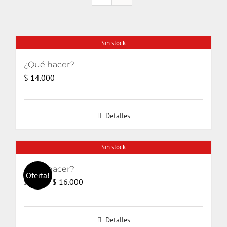
Sin stock
¿Qué hacer?
$
14.000
Detalles
Sin stock
¿Qué hacer?
Oferta!
El
El
$
16.000
$
17.000
precio
precio
original
actual
Detalles
era:
es: