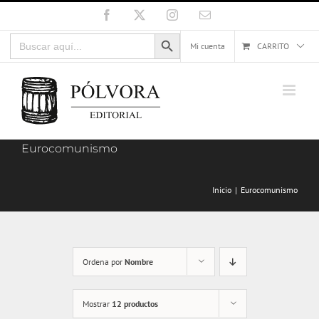
Saltar
Facebook
X
Instagram
Correo
electrónico
al
Botón de búsqueda
Buscar:
contenido
Mi cuenta
CARRITO
Eurocomunismo
Inicio
Eurocomunismo
Ordena por
Nombre
Mostrar
12 productos