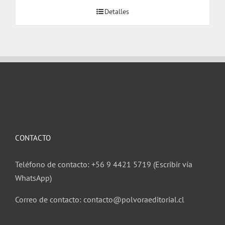
original
actual
Detalles
era:
es:
$ 17.000.
$ 16.000.
CONTACTO
Teléfono de contacto: +56 9 4421 5719 (Escribir vía
WhatsApp)
Correo de contacto: contacto@polvoraeditorial.cl