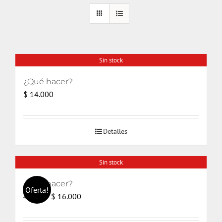
Sin stock
¿Qué hacer?
$
14.000
Detalles
Sin stock
¿Qué hacer?
Oferta!
El
El
$
16.000
$
17.000
precio
precio