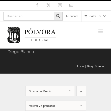
Saltar
Facebook
X
Instagram
Correo
electrónico
al
Botón de búsqueda
Buscar:
contenido
Mi cuenta
CARRITO
Diego Blanco
Inicio
Diego Blanco
Ordena por
Precio
Mostrar
24 productos