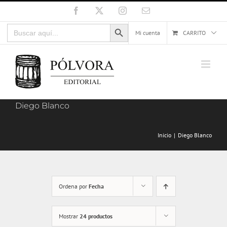
Saltar
Facebook
X
Instagram
Correo
electrónico
al
Botón de búsqueda
Buscar:
contenido
Mi cuenta
CARRITO
Diego Blanco
Inicio
Diego Blanco
Ordena por
Fecha
Mostrar
24 productos