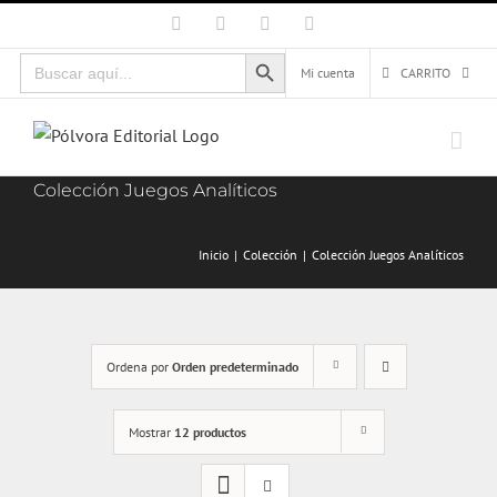
Saltar
Facebook
X
Instagram
Correo
electrónico
al
Botón de búsqueda
Buscar:
contenido
Mi cuenta
CARRITO
Colección Juegos Analíticos
Inicio
Colección
Colección Juegos Analíticos
Ordena por
Orden predeterminado
Mostrar
12 productos