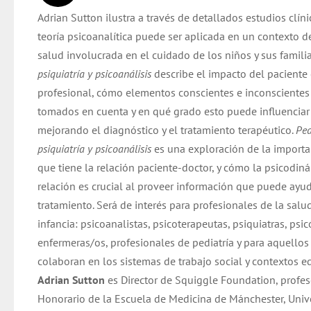
original
actual
Adrian Sutton ilustra a través de detallados estudios clín
era:
es:
teoría psicoanalítica puede ser aplicada en un contexto d
$ 30.000.
$ 28.000.
salud involucrada en el cuidado de los niños y sus famili
psiquiatría y psicoanálisis
describe el impacto del paciente 
profesional, cómo elementos conscientes e inconscientes 
tomados en cuenta y en qué grado esto puede influenciar 
mejorando el diagnóstico y el tratamiento terapéutico.
Ped
psiquiatría y psicoanálisis
es una exploración de la importa
que tiene la relación paciente-doctor, y cómo la psicodin
relación es crucial al proveer información que puede ayud
tratamiento. Será de interés para profesionales de la salu
infancia: psicoanalistas, psicoterapeutas, psiquiatras, psi
enfermeras/os, profesionales de pediatría y para aquellos
colaboran en los sistemas de trabajo social y contextos e
Adrian Sutton
es Director de Squiggle Foundation, profes
Honorario de la Escuela de Medicina de Mánchester, Univ