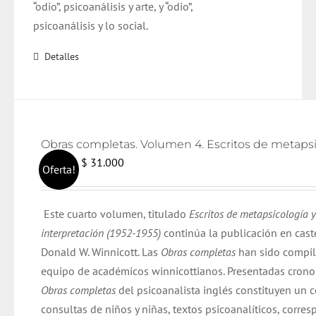
“odio”, psicoanálisis y arte, y “odio”,
psicoanálisis y lo social.
Detalles
El
El
$
31.000
$
32.000
Oferta!
precio
precio
original
actual
Este cuarto volumen, titulado
Escritos de metapsicología y
era:
es:
interpretación (1952-1955)
continúa la publicación en cast
$ 32.000.
$ 31.000.
Donald W. Winnicott. Las
Obras completas
han sido compil
equipo de académicos winnicottianos. Presentadas cron
Obras completas
del psicoanalista inglés constituyen un 
consultas de niños y niñas, textos psicoanalíticos, corre