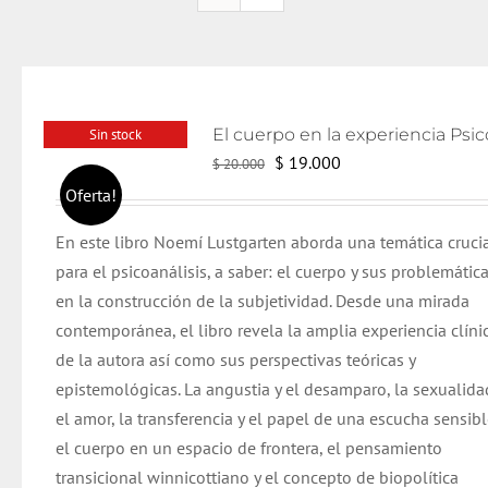
Sin stock
El
El
$
19.000
$
20.000
precio
precio
Oferta!
original
actual
En este libro Noemí Lustgarten aborda una temática cruci
era:
es:
para el psicoanálisis, a saber: el cuerpo y sus problemática
$ 20.000.
$ 19.000.
en la construcción de la subjetividad. Desde una mirada
contemporánea, el libro revela la amplia experiencia clíni
de la autora así como sus perspectivas teóricas y
epistemológicas.
La angustia y el desamparo, la sexualida
el amor, la transferencia y el papel de una escucha sensibl
el cuerpo en un espacio de frontera, el pensamiento
transicional winnicottiano y el concepto de biopolítica