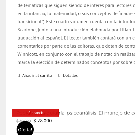
de temáticas que siguen siendo de interés para lectore
en la infancia, la maternidad, o sus conceptos de “madre 
transicional”). Este cuarto volumen cuenta con la introd
Scarfone, junto a una introducción elaborada por Lilian 
traducción al español. El lector también contará con un 
comentarios por parte de las editoras, que dotan de cont
Winnicott, en conjunto con el trabajo de notación realiza
marca la elección de determinados conceptos por sobre o
Añadir al carrito
Detalles
Sin stock
El
El
$
28.000
$
30.000
precio
precio
Oferta!