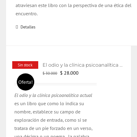
atraviesan este libro con la perspectiva de una ética del
encuentro.
Detalles
El odio y la clínica psicoanalítica actual
Sin stock
El
El
$
28.000
$
30.000
precio
precio
Oferta!
original
actual
El odio y la clínica psicoanalítica actual
era:
es:
es un libro que como lo indica su
$ 30.000.
$ 28.000.
nombre, establece su campo de
exploración de entrada, como si se
tratara de un pie forzado en un verso,
una décima o un poema, la palabra