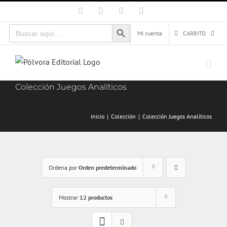
Saltar
Facebook
X
Instagram
Correo
electrónico
al
Botón de búsqueda
Buscar:
contenido
Mi cuenta
CARRITO
Colección Juegos Analíticos
Inicio
Colección
Colección Juegos Analíticos
Ordena por
Orden predeterminado
Mostrar
12 productos