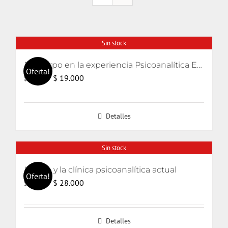
Sin stock
El cuerpo en la experiencia Psicoanalítica Entre Freud, Lacan y Winnicott
Oferta!
El
El
$
19.000
$
20.000
precio
precio
original
actual
Detalles
era:
es:
$ 20.000.
$ 19.000.
Sin stock
El odio y la clínica psicoanalítica actual
Oferta!
El
El
$
28.000
$
30.000
precio
precio
original
actual
Detalles
era:
es: