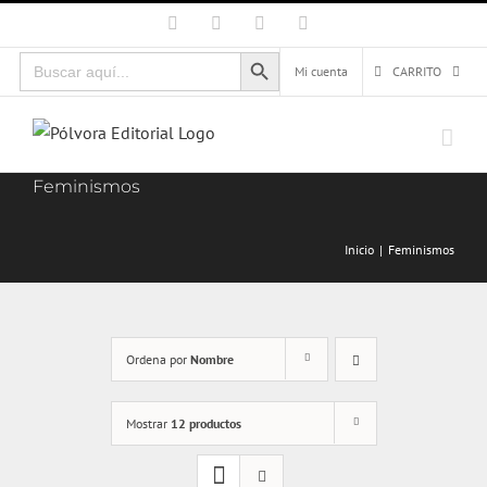
Saltar
Facebook
X
Instagram
Correo
electrónico
al
Botón de búsqueda
Buscar:
contenido
Mi cuenta
CARRITO
Feminismos
Inicio
Feminismos
Ordena por
Nombre
Mostrar
12 productos