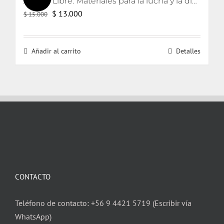
Aborto Libre. Materiales para la lucha y la discusión en Chile.
El
El
$
13.000
$
15.000
precio
precio
original
actual
Añadir al carrito
Detalles
era:
es:
$ 15.000.
$ 13.000.
CONTACTO
Teléfono de contacto: +56 9 4421 5719 (Escribir vía
WhatsApp)