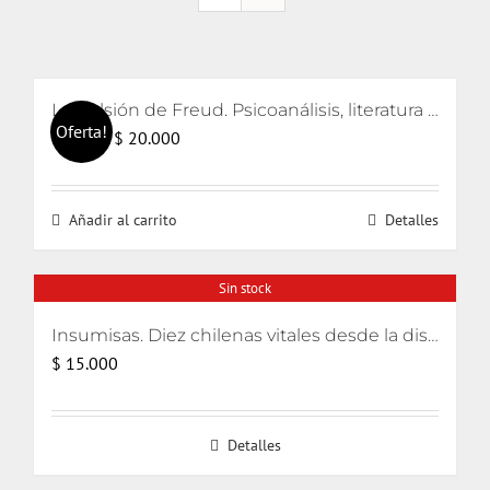
La pulsión de Freud. Psicoanálisis, literatura y cine
Oferta!
El
El
$
20.000
$
21.000
precio
precio
original
actual
Añadir al carrito
Detalles
era:
es:
$ 21.000.
$ 20.000.
Sin stock
Insumisas. Diez chilenas vitales desde la disidencia
$
15.000
Detalles