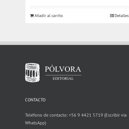
precio
precio
original
actual
Añadir al carrito
Detalles
era:
es:
$ 15.000.
$ 13.000.
CONTACTO
Teléfono de contacto: +56 9 4421 5719 (Escribir vía
WhatsApp)