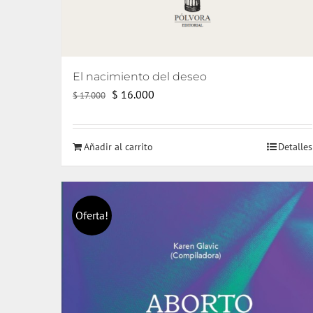
El nacimiento del deseo
El
El
$
16.000
$
17.000
precio
precio
original
actual
Añadir al carrito
Detalles
era:
es:
$ 17.000.
$ 16.000.
Oferta!