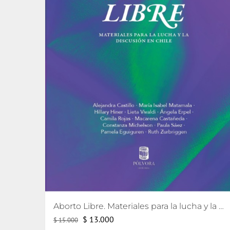
Aborto Libre. Materiales para la lucha y la discusión en Chile.
El
El
$
13.000
$
15.000