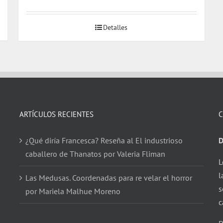
precio
precio
original
actual
Detalles
era:
es:
$ 14.000.
$ 9.600.
ARTÍCULOS RECIENTES
C
¿Qué diría Francesca? Reseña al El industrioso
D
caballero de Thanatos por Valeria Fliman
L
l
Las Medusas. Coordenadas para re velar el horror
s
por Mariela Malhue Moreno
c