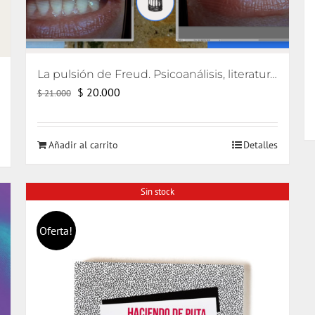
La pulsión de Freud. Psicoanálisis, literatura y cine
El
El
$
20.000
$
21.000
precio
precio
original
actual
Añadir al carrito
Detalles
era:
es:
$ 21.000.
$ 20.000.
Sin stock
Oferta!