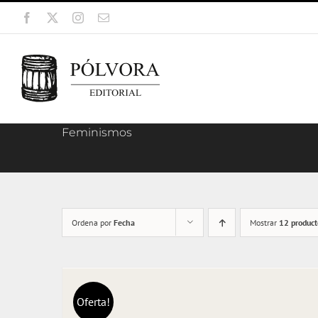
Saltar
Facebook
X
Instagram
Correo
al
electrónico
contenido
Feminismos
Ordena por
Fecha
Mostrar
12 product
Oferta!