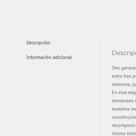
Descripción
Descrip
Información adicional
Tres genera
entre tres 
memoria, qu
En esta eta
demandan la
anatema ree
nosotros/as
recomposici
mismo tiempo