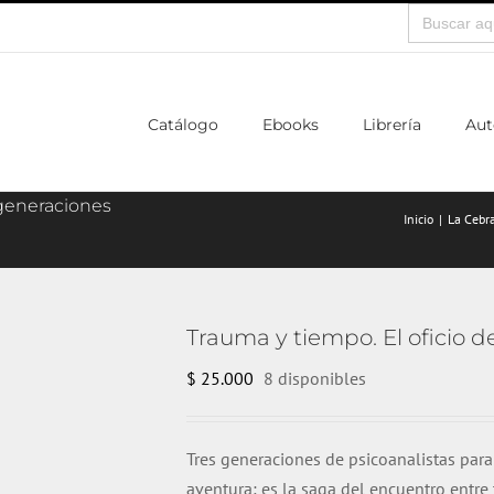
Buscar:
Catálogo
Ebooks
Librería
Aut
 generaciones
Inicio
La Cebra
Trauma y tiempo. El oficio d
$
25.000
8 disponibles
Tres generaciones de psicoanalistas para 
aventura; es la saga del encuentro entr