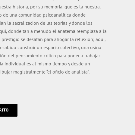
uestra historia, por su memoria, que es la nuestra.
dio de una co­munidad psicoanalítica donde
an la sacralización de las teorías y donde los
aquí, donde tan a menudo el anatema reemplaza a la
e prestigio se desatan para ahogar la reflexión; aquí,
n sabido construir un espacio colectivo, una usina
ión del pensamiento crítico para poner a trabajar
gía individual es al mismo tiempo y desde un
dibujar magistralmente “el oficio de analista”.
RITO