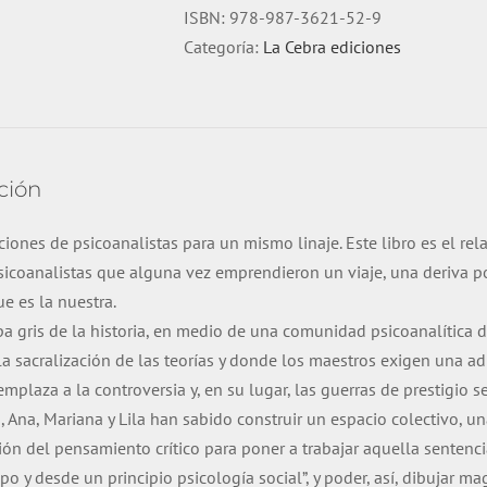
El
ISBN:
978-987-3621-52-9
oficio
Categoría:
La Cebra ediciones
de
analista
en
tres
generaciones
ción
cantidad
ciones de psicoanalistas para un mismo linaje. Este libro es el re
psicoanalistas que alguna vez emprendieron un viaje, una deriva por
e es la nuestra.
pa gris de la historia, en medio de una co­munidad psicoanalítica 
 sacralización de las teorías y donde los maestros exigen una ad
mplaza a la controversia y, en su lugar, las guerras de prestigio se
, Ana, Mariana y Lila han sabido construir un espacio colectivo, un
ón del pensamiento crítico para poner a trabajar aquella sentencia
 y desde un principio psicología social”, y poder, así, dibujar magi