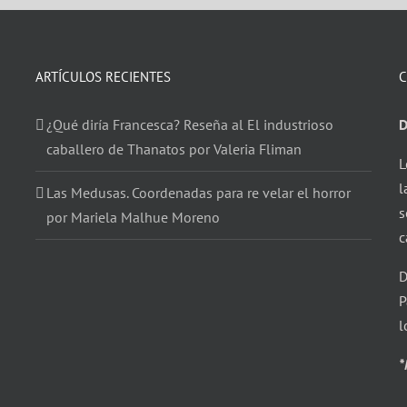
ARTÍCULOS RECIENTES
C
¿Qué diría Francesca? Reseña al El industrioso
D
caballero de Thanatos por Valeria Fliman
L
l
Las Medusas. Coordenadas para re velar el horror
s
por Mariela Malhue Moreno
c
D
P
l
*