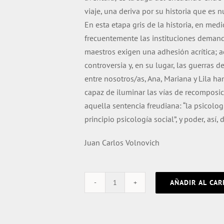
viaje, una deriva por su historia que es n
En esta etapa gris de la historia, en me
frecuentemente las institu­ciones demand
maestros exigen una adhesión acrítica; 
controversia y, en su lugar, las guerras d
entre nosotros/as, Ana, Mariana y Lila ha
capaz de iluminar las vías de recomposic
aquella sentencia freudiana: “la psicolo
principio psicología social”, y poder, así, 
Juan Carlos Volnovich
AÑADIR AL CAR
Trauma
y
tiempo.