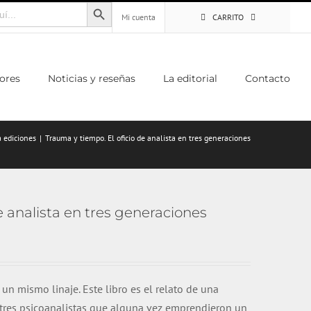
Botón de búsqueda
Mi cuenta
CARRITO
ores
Noticias y reseñas
La editorial
Contacto
 ediciones
Trauma y tiempo. El oficio de analista en tres generaciones
e analista en tres generaciones
un mismo linaje. Este libro es el relato de una
e tres psicoanalistas que alguna vez emprendieron un