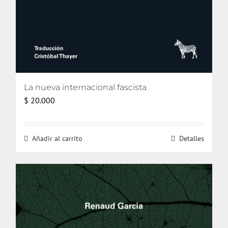
La nueva internacional fascista
$
20.000
Añadir al carrito
Detalles