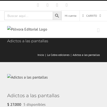
Saltar
Facebook
X
Instagram
Correo
electrónico
al
Botón de búsqueda
Buscar:
contenido
Mi cuenta
CARRITO
Adictos a las pantallas
Inicio
La Cebra ediciones
Adictos a las pantallas
Adictos a las pantallas
$
27.000
5 disponibles