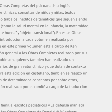
Obras Completas del psicoanalista inglés
 clínicas, consultas de niños y niñas, textos
mo trabajos inéditos de temáticas que siguen siendo
(como la salud mental en la infancia, la maternidad,
 buena” y “objeto transicional”). En estas Obras
 introducción a cada volumen realizada por
ue en este primer volumen está a cargo de Ken
ón general a las Obras Completas realizado por sus
 Robinson, quienes también han realizado un
rios de gran valor clínico y que dotan de contexto
ra esta edición en castellano, también se realizó un
ón de determinados conceptos por sobre otros,
n realizado por el comité a cargo de la traducción
 familia, escritos pediátricos y La defensa maníaca
e las Obras Completas de Donald W. Winnicott.