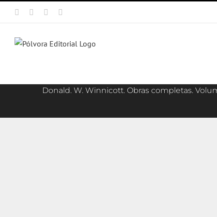
Saltar
Facebook
X
Instagram
Correo
al
electrónico
contenido
Donald. W. Winnicott. Obras completas. Volu