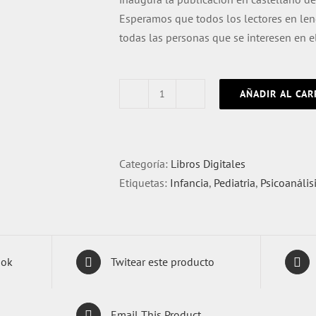
Esperamos que todos los lectores en len
todas las personas que se interesen en el
AÑADIR AL CAR
Donald.
W.
Winnicott.
Obras
Categoría:
Libros Digitales
completas.
Etiquetas:
Infancia
,
Pediatria
,
Psicoanális
Volumen
1
[eBook]
cantidad
ook
Twitear este producto
Email This Product