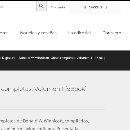
Botón de búsqueda
Mi cuenta
CARRITO
ores
Noticias y reseñas
La editorial
Contacto
s Digitales
Donald. W. Winnicott. Obras completas. Volumen 1 [eBook]
 completas. Volumen 1 [eBook]
ompletos de Donald W. Winnicott, compilados,
 académicos winnicottianos. Presentadas