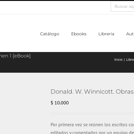
Buscar:
Catálogo
Ebooks
Librería
Aut
men 1 [eBook]
Inicio
Libro
Donald. W. Winnicott. Obras
$
10.000
Por primera vez se reúnen los escritos c
editados y comentados por un equipo de