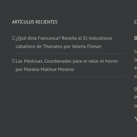
ARTÍCULOS RECIENTES
C
¿Qué diría Francesca? Reseña al El industrioso
D
caballero de Thanatos por Valeria Fliman
L
l
Las Medusas. Coordenadas para re velar el horror
s
por Mariela Malhue Moreno
c
D
P
l
*