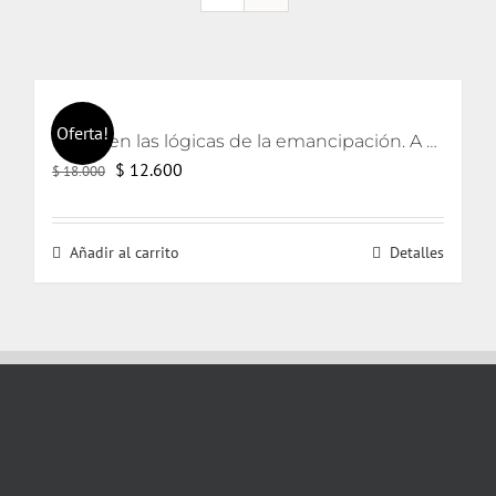
Oferta!
Lacan en las lógicas de la emancipación. A partir de los textos de Jorge Alemán.
El
El
$
12.600
$
18.000
precio
precio
original
actual
Añadir al carrito
Detalles
era:
es:
$ 18.000.
$ 12.600.