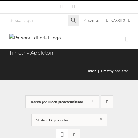
Saltar
Facebook
X
Instagram
Correo
electrónico
al
Botón de búsqueda
Buscar:
contenido
Mi cuenta
CARRITO
Timothy Appleton
Inicio
Timothy Appleton
Ordena por
Orden predeterminado
Mostrar
12 productos