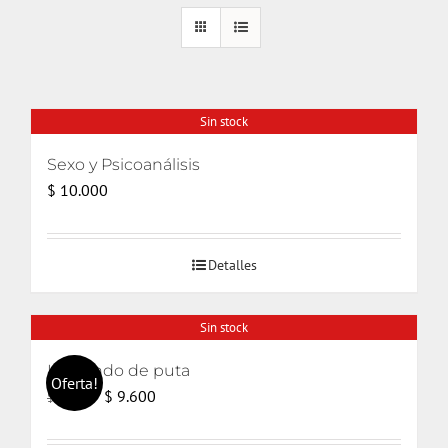
Sin stock
Sexo y Psicoanálisis
$
10.000
Detalles
Sin stock
Haciendo de puta
Oferta!
El
El
$
9.600
$
14.000
precio
precio