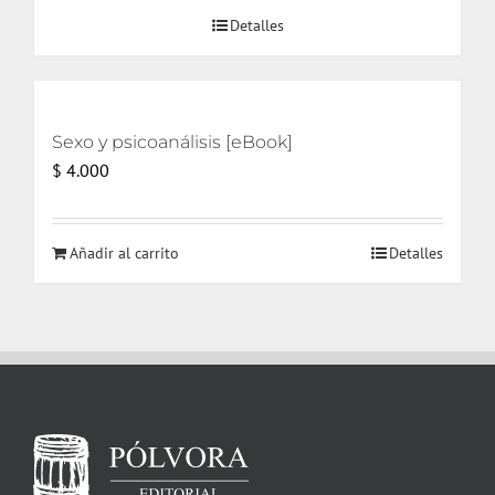
original
actual
Detalles
era:
es:
$ 14.000.
$ 9.600.
Sexo y psicoanálisis [eBook]
$
4.000
Añadir al carrito
Detalles