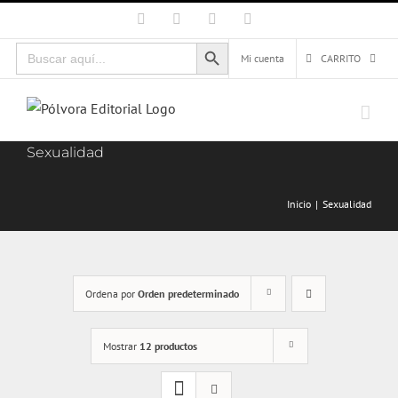
Saltar
Facebook
X
Instagram
Correo
electrónico
al
Botón de búsqueda
Buscar:
contenido
Mi cuenta
CARRITO
Sexualidad
Inicio
Sexualidad
Ordena por
Orden predeterminado
Mostrar
12 productos