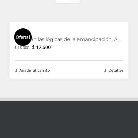
Oferta!
Lacan en las lógicas de la emancipación. A partir de los textos de Jorge Alemán.
El
El
$
12.600
$
18.000
precio
precio
original
actual
Añadir al carrito
Detalles
era:
es:
$ 18.000.
$ 12.600.