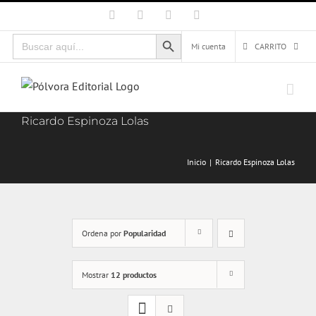
Saltar
Facebook
X
Instagram
Correo
electrónico
al
Botón de búsqueda
Buscar:
contenido
Mi cuenta
CARRITO
Ricardo Espinoza Lolas
Inicio
Ricardo Espinoza Lolas
Ordena por
Popularidad
Mostrar
12 productos