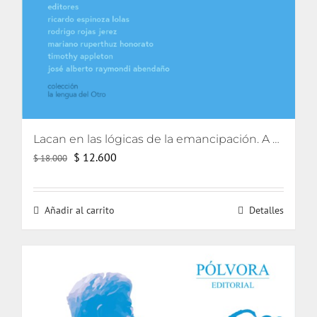
Lacan en las lógicas de la emancipación. A partir de los textos de Jorge Alemán.
El
El
$
12.600
$
18.000
precio
precio
original
actual
Añadir al carrito
Detalles
era:
es:
$ 18.000.
$ 12.600.