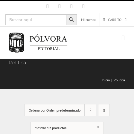
Saltar
Facebook
X
Instagram
Correo
electrónico
al
Botón de búsqueda
Buscar:
contenido
Mi cuenta
CARRITO
Política
Inicio
Política
Ordena por
Orden predeterminado
Mostrar
12 productos