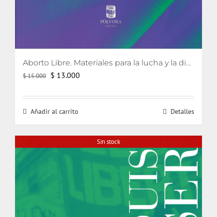
Aborto Libre. Materiales para la lucha y la discusión en Chile.
El
El
$
13.000
$
15.000
precio
precio
original
actual
Añadir al carrito
Detalles
era:
es:
$ 15.000.
$ 13.000.
Sin stock