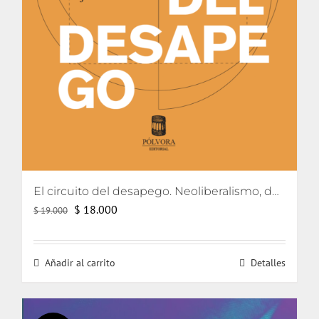
El circuito del desapego. Neoliberalismo, democratización y lazo social
El
El
$
18.000
$
19.000
precio
precio
original
actual
Añadir al carrito
Detalles
era:
es:
$ 19.000.
$ 18.000.