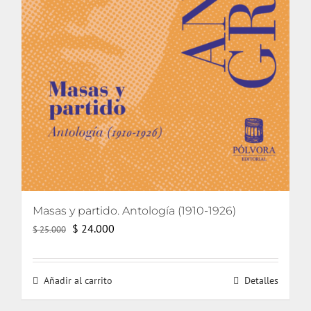
Masas y partido. Antología (1910-1926)
El
El
$
24.000
$
25.000
precio
precio
original
actual
Añadir al carrito
Detalles
era:
es:
$ 25.000.
$ 24.000.