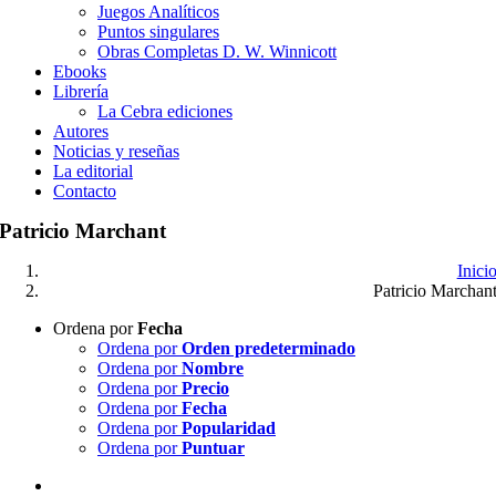
Juegos Analíticos
Puntos singulares
Obras Completas D. W. Winnicott
Ebooks
Librería
La Cebra ediciones
Autores
Noticias y reseñas
La editorial
Contacto
Patricio Marchant
Inici
Patricio Marchan
Ordena por
Fecha
Ordena por
Orden predeterminado
Ordena por
Nombre
Ordena por
Precio
Ordena por
Fecha
Ordena por
Popularidad
Ordena por
Puntuar