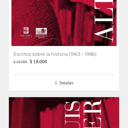
Escritos sobre la historia (1963 – 1986)
El
El
$
18.000
$
20.000
precio
precio
original
actual
Detalles
era:
es:
$ 20.000.
$ 18.000.