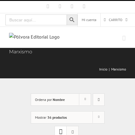
Saltar
Facebook
X
Instagram
Correo
electrónico
al
Botón de búsqueda
Buscar:
contenido
Mi cuenta
CARRITO
Marxismo
Inicio
Marxismo
Ordena por
Nombre
Mostrar
36 productos