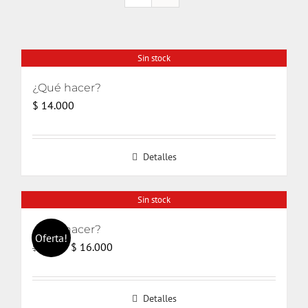
Sin stock
¿Qué hacer?
$
14.000
Detalles
Sin stock
¿Qué hacer?
Oferta!
El
El
$
16.000
$
17.000
precio
precio
original
actual
Detalles
era:
es: