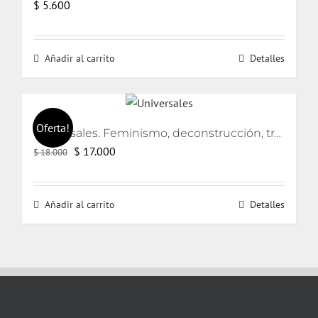
$
5.600
Añadir al carrito
Detalles
Oferta!
Universales. Feminismo, deconstrucción, traducción
El
El
$
17.000
$
18.000
precio
precio
original
actual
Añadir al carrito
Detalles
era:
es:
$ 18.000.
$ 17.000.