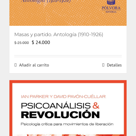
Masas y partido. Antología (1910-1926)
El
El
$
24.000
$
25.000
precio
precio
original
actual
Añadir al carrito
Detalles
era:
es:
$ 25.000.
$ 24.000.