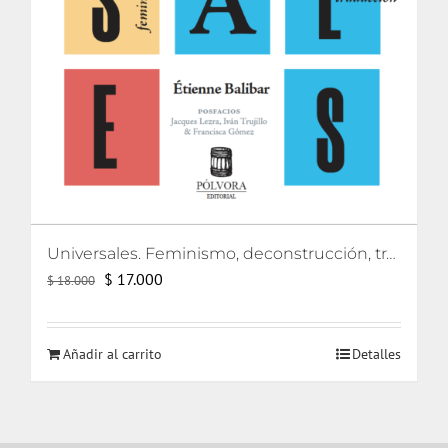
Universales. Feminismo, deconstrucción, traducción
El
El
$
17.000
$
18.000
precio
precio
original
actual
Añadir al carrito
Detalles
era:
es:
$ 18.000.
$ 17.000.