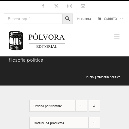
Saltar
Facebook
X
Instagram
Correo
electrónico
al
Botón de búsqueda
Buscar:
contenido
Mi cuenta
CARRITO
filosofía política
Inicio
filosofía política
Ordena por
Nombre
Mostrar
24 productos