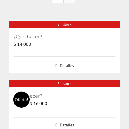
Sin stock
¿Qué hacer?
$
14.000
Detalles
Sin stock
¿Qué hacer?
Oferta!
El
El
$
16.000
$
17.000
precio
precio
original
actual
Detalles
era:
es: