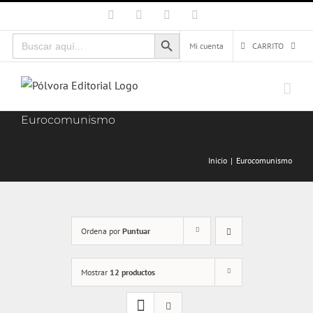
Saltar
Facebook
X
Instagram
Correo
electrónico
al
Botón de búsqueda
Buscar:
contenido
Mi cuenta
CARRITO
Eurocomunismo
Inicio
Eurocomunismo
Ordena por
Puntuar
Mostrar
12 productos