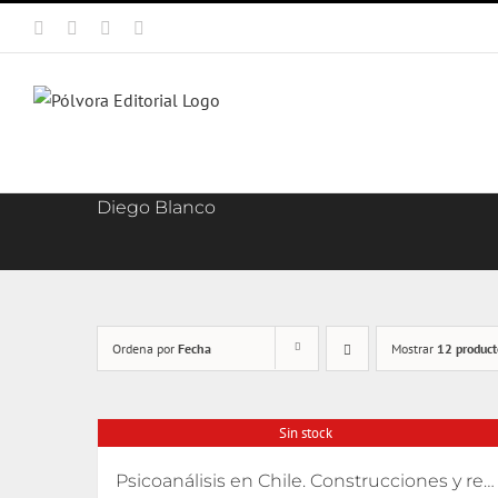
Saltar
Facebook
X
Instagram
Correo
al
electrónico
contenido
Diego Blanco
Ordena por
Fecha
Mostrar
12 product
Sin stock
Psicoanálisis en Chile. Construcciones y relatos