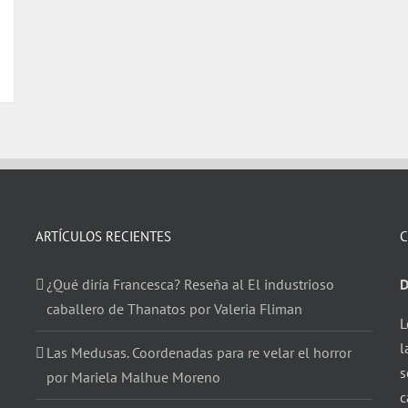
ARTÍCULOS RECIENTES
C
¿Qué diría Francesca? Reseña al El industrioso
D
caballero de Thanatos por Valeria Fliman
L
l
Las Medusas. Coordenadas para re velar el horror
s
por Mariela Malhue Moreno
c