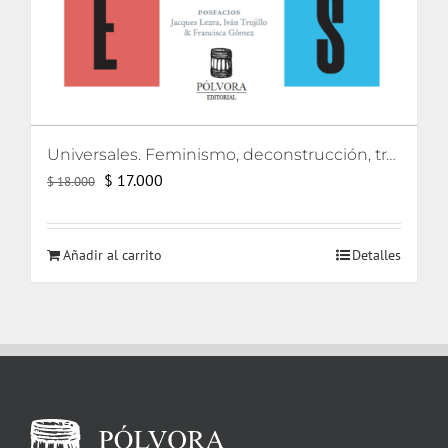
Universales. Feminismo, deconstrucción, traducción
El
El
$
17.000
$
18.000
precio
precio
original
actual
Añadir al carrito
Detalles
era:
es:
$ 18.000.
$ 17.000.