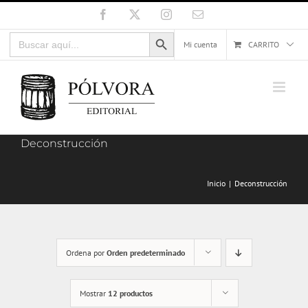
Saltar
Facebook
X
Instagram
Correo
electrónico
al
Botón de búsqueda
Buscar:
contenido
Mi cuenta
CARRITO
Deconstrucción
Inicio
Deconstrucción
Ordena por
Orden predeterminado
Mostrar
12 productos