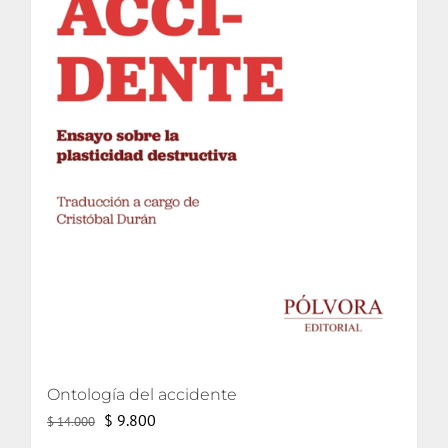
Ontología del accidente
El
El
$
9.800
$
14.000
precio
precio