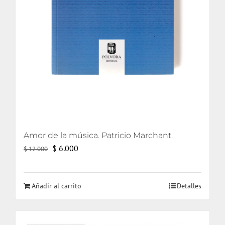
Amor de la música. Patricio Marchant.
El
El
$
6.000
$
12.000
precio
precio
original
actual
Añadir al carrito
Detalles
era:
es:
$ 12.000.
$ 6.000.