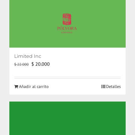
Limited Inc
El
El
$
20.000
$
22.000
precio
precio
original
actual
Añadir al carrito
Detalles
era:
es:
$ 22.000.
$ 20.000.