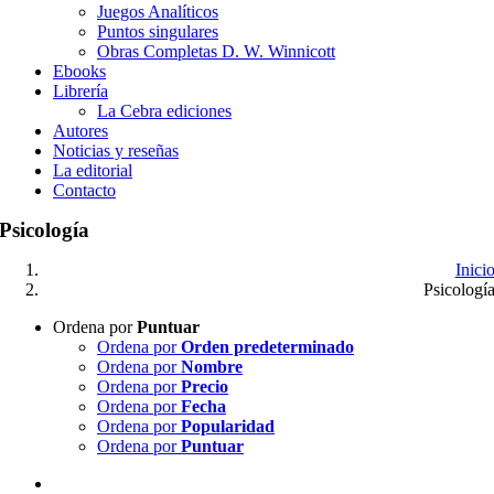
Juegos Analíticos
Puntos singulares
Obras Completas D. W. Winnicott
Ebooks
Librería
La Cebra ediciones
Autores
Noticias y reseñas
La editorial
Contacto
Psicología
Inici
Psicologí
Ordena por
Puntuar
Ordena por
Orden predeterminado
Ordena por
Nombre
Ordena por
Precio
Ordena por
Fecha
Ordena por
Popularidad
Ordena por
Puntuar