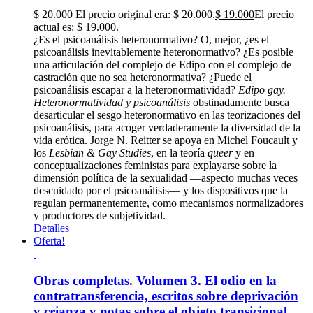
$
20.000
El precio original era: $ 20.000.
$
19.000
El precio
actual es: $ 19.000.
¿Es el psicoanálisis heteronormativo? O, mejor, ¿es el
psicoanálisis inevitablemente heteronormativo? ¿Es posible
una articulación del complejo de Edipo con el complejo de
castración que no sea heteronormativa? ¿Puede el
psicoanálisis escapar a la heteronormatividad?
Edipo gay.
Heteronormatividad y psicoanálisis
obstinadamente busca
desarticular el sesgo heteronormativo en las teorizaciones del
psicoanálisis, para acoger verdaderamente la diversidad de la
vida erótica. Jorge N. Reitter se apoya en Michel Foucault y
los
Lesbian & Gay Studies
, en la teoría
queer
y en
conceptualizaciones feministas para explayarse sobre la
dimensión política de la sexualidad —aspecto muchas veces
descuidado por el psicoanálisis— y los dispositivos que la
regulan permanentemente, como mecanismos normalizadores
y productores de subjetividad.
Detalles
Oferta!
Obras completas. Volumen 3. El odio en la
contratransferencia, escritos sobre deprivación
y crianza y notas sobre el objeto transicional