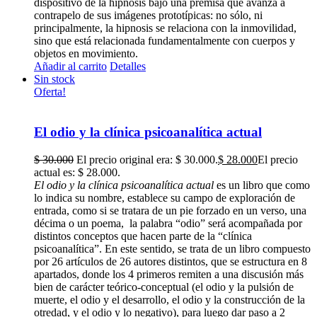
dispositivo de la hipnosis bajo una premisa que avanza a
contrapelo de sus imágenes prototípicas: no sólo, ni
p
rincipalmente, la hipnosis se relaciona
con
la inmovilidad,
sino que
está relacionada
fundamentalmente
con cuerpos y
objetos en movimiento.
Añadir al carrito
Detalles
Sin stock
Oferta!
El odio y la clínica psicoanalítica actual
$
30.000
El precio original era: $ 30.000.
$
28.000
El precio
actual es: $ 28.000.
El odio y la clínica psicoanalítica actual
es un libro que como
lo indica su nombre, establece su campo de exploración de
entrada, como si se tratara de un pie forzado en un verso, una
décima o un poema, la palabra “odio” será acompañada por
distintos conceptos que hacen parte de la “clínica
psicoanalítica”. En este sentido, se trata de un libro compuesto
por 26 artículos de 26 autores distintos, que se estructura en 8
apartados, donde los 4 primeros remiten a una discusión más
bien de carácter teórico-conceptual (el odio y la pulsión de
muerte, el odio y el desarrollo, el odio y la construcción de la
otredad, y el odio y lo negativo), para luego dar paso a 2