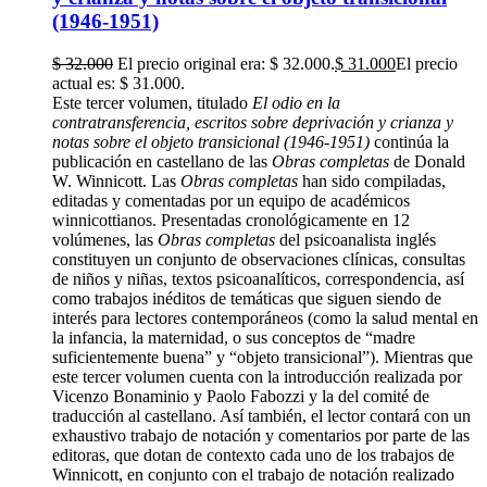
(1946-1951)
$
32.000
El precio original era: $ 32.000.
$
31.000
El precio
actual es: $ 31.000.
Este tercer volumen, titulado
El odio en la
contratransferencia, escritos sobre deprivación y crianza y
notas sobre el objeto transicional (1946-1951)
continúa la
publicación en castellano de las
Obras completas
de Donald
W. Winnicott. Las
Obras completas
han sido compiladas,
editadas y comentadas por un equipo de académicos
winnicottianos. Presentadas cronológicamente en 12
volúmenes, las
Obras completas
del psicoanalista inglés
constituyen un conjunto de observaciones clínicas, consultas
de niños y niñas, textos psicoanalíticos, correspondencia, así
como trabajos inéditos de temáticas que siguen siendo de
interés para lectores contemporáneos (como la salud mental en
la infancia, la maternidad, o sus conceptos de “madre
suficientemente buena” y “objeto transicional”). Mientras que
este tercer volumen cuenta con la introducción realizada por
Vicenzo Bonaminio y Paolo Fabozzi y la del comité de
traducción al castellano. Así también, el lector contará con un
exhaustivo trabajo de notación y comentarios por parte de las
editoras, que dotan de contexto cada uno de los trabajos de
Winnicott, en conjunto con el trabajo de notación realizado