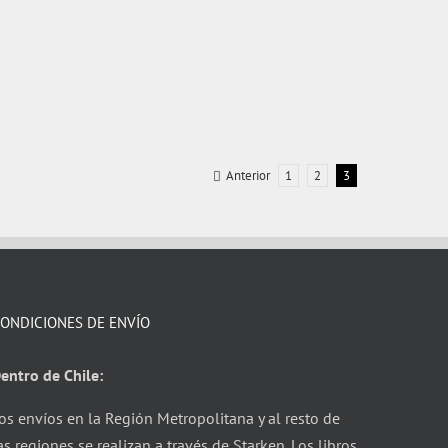
Anterior
1
2
3
ONDICIONES DE ENVÍO
entro de Chile:
os envíos en la Región Metropolitana y al resto de
as regiones se realizan a través de Starken. Los libros