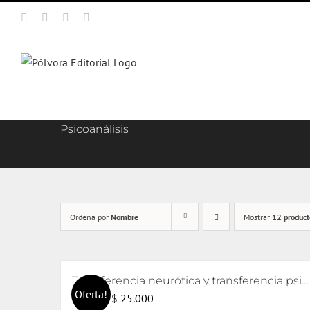
Saltar
Facebook
X
Instagram
Correo
al
electrónico
contenido
Psicoanálisis
Ordena por
Nombre
Mostrar
12 product
Transferencia neurótica y transferencia psicótica (2da edición)
Oferta!
El
El
$
25.000
$
26.000