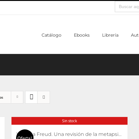
Buscar:
Catálogo
Ebooks
Librería
Aut
os
Sin stock
Volver a Freud. Una revisión de la metapsicología freudiana
Oferta!