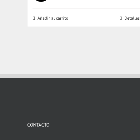
precio
precio
original
actual
Añadir al carrito
Detalles
era:
es:
$ 26.000.
$ 25.000.
CONTACTO