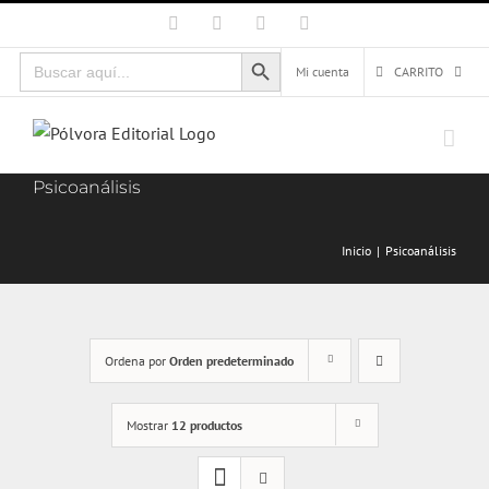
Saltar
Facebook
X
Instagram
Correo
electrónico
al
Botón de búsqueda
Buscar:
contenido
Mi cuenta
CARRITO
Psicoanálisis
Inicio
Psicoanálisis
Ordena por
Orden predeterminado
Mostrar
12 productos