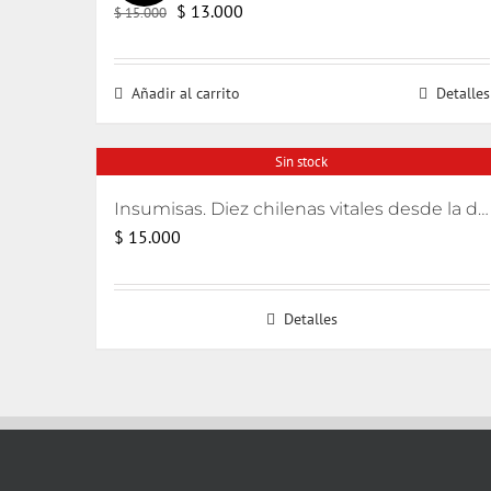
El
El
$
13.000
$
15.000
precio
precio
original
actual
Añadir al carrito
Detalles
era:
es:
$ 15.000.
$ 13.000.
Sin stock
Insumisas. Diez chilenas vitales desde la disidencia
$
15.000
Detalles