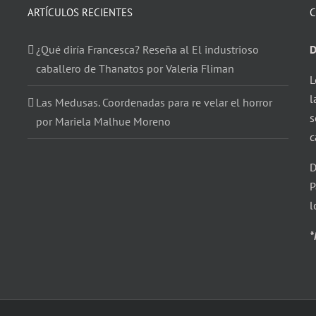
ARTÍCULOS RECIENTES
C
¿Qué diría Francesca? Reseña al El industrioso
D
caballero de Thanatos por Valeria Fliman
L
l
Las Medusas. Coordenadas para re velar el horror
s
por Mariela Malhue Moreno
c
D
P
l
*