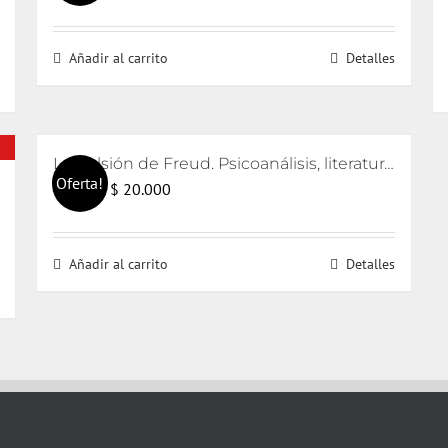
precio
precio
original
actual
Añadir al carrito
Detalles
era:
es:
$ 17.000.
$ 16.000.
La pulsión de Freud. Psicoanálisis, literatura y cine
Oferta!
El
El
$
20.000
$
21.000
precio
precio
original
actual
Añadir al carrito
Detalles
era:
es:
$ 21.000.
$ 20.000.