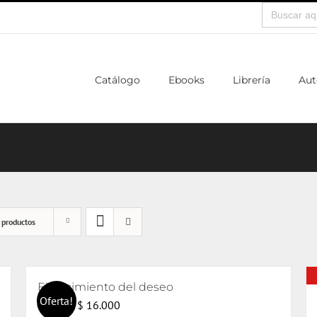
Buscar:
Catálogo
Ebooks
Librería
Aut
 productos
El nacimiento del deseo
Oferta!
El
El
$
16.000
$
17.000