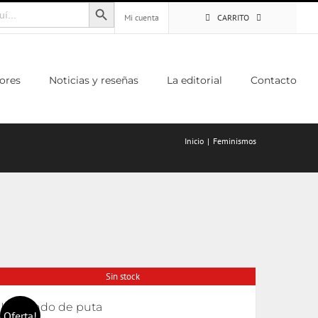
Botón de búsqueda
Mi cuenta
CARRITO
ores
Noticias y reseñas
La editorial
Contacto
Inicio
Feminismos
Sin stock
Haciendo de puta
Oferta!