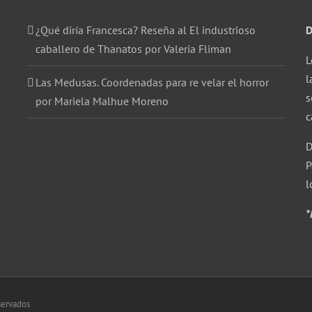
¿Qué diría Francesca? Reseña al El industrioso
D
caballero de Thanatos por Valeria Fliman
L
l
Las Medusas. Coordenadas para re velar el horror
s
por Mariela Malhue Moreno
c
D
P
l
*
eservados