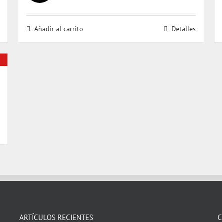
precio
precio
original
actual
Añadir al carrito
Detalles
era:
es:
$ 32.000.
$ 31.000.
ARTÍCULOS RECIENTES
C