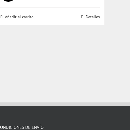
precio
precio
original
actual
Añadir al carrito
Detalles
era:
es:
$ 32.000.
$ 31.000.
ONDICIONES DE ENVÍO