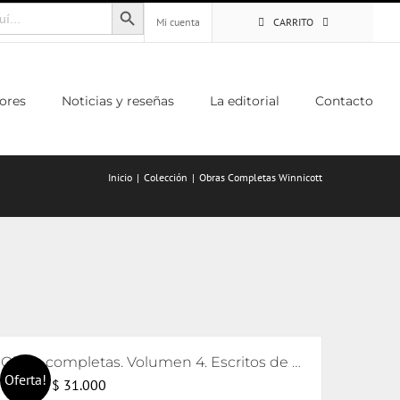
Botón de búsqueda
Mi cuenta
CARRITO
ores
Noticias y reseñas
La editorial
Contacto
Inicio
Colección
Obras Completas Winnicott
Obras completas. Volumen 4. Escritos de metapsicología y clínica de la regresión y sostenimiento e interpretación
Oferta!
El
El
$
31.000
$
32.000