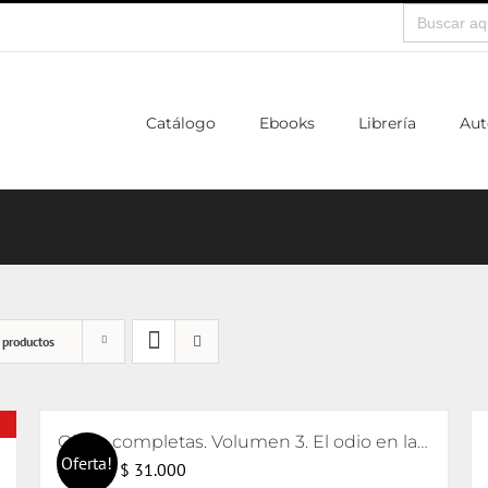
Buscar:
Catálogo
Ebooks
Librería
Aut
 productos
Obras completas. Volumen 3. El odio en la contratransferencia, escritos sobre deprivación y crianza y notas sobre el objeto transicional (1946-1951)
Oferta!
El
El
$
31.000
$
32.000