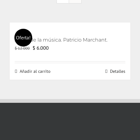
Oferta!
Amor de la música. Patricio Marchant.
El
El
$
6.000
$
12.000
precio
precio
original
actual
Añadir al carrito
Detalles
era:
es:
$ 12.000.
$ 6.000.