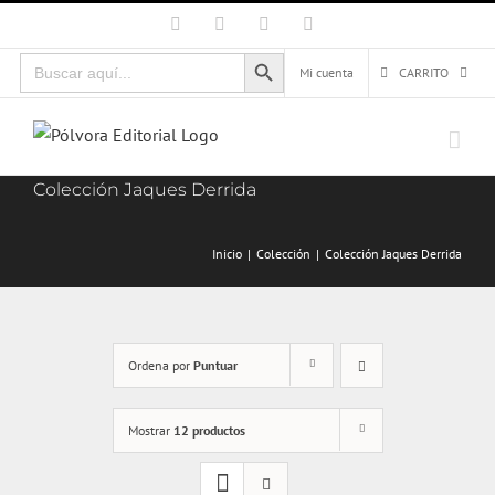
Saltar
Facebook
X
Instagram
Correo
electrónico
al
Botón de búsqueda
Buscar:
contenido
Mi cuenta
CARRITO
Colección Jaques Derrida
Inicio
Colección
Colección Jaques Derrida
Ordena por
Puntuar
Mostrar
12 productos