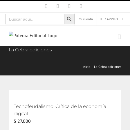
Saltar
Facebook
X
Instagram
Correo
electrónico
al
Botón de búsqueda
Buscar:
contenido
Mi cuenta
CARRITO
La Cebra ediciones
Inicio
La Cebra ediciones
Tecnofeudalismo. Crítica de la economía
digital
$
27.000