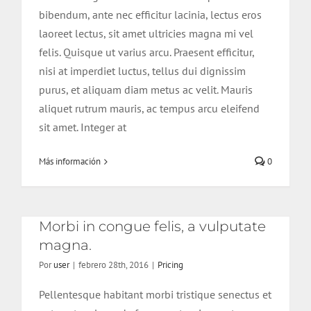
bibendum, ante nec efficitur lacinia, lectus eros
laoreet lectus, sit amet ultricies magna mi vel
felis. Quisque ut varius arcu. Praesent efficitur,
nisi at imperdiet luctus, tellus dui dignissim
Morbi in congue felis, a vulputate
purus, et aliquam diam metus ac velit. Mauris
magna.
aliquet rutrum mauris, ac tempus arcu eleifend
sit amet. Integer at
Más información
0
Morbi in congue felis, a vulputate
magna.
Por
user
|
febrero 28th, 2016
|
Pricing
Pellentesque habitant morbi tristique senectus et