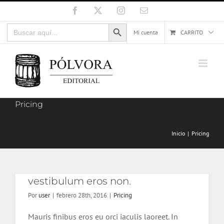
Saltar
Facebook
X
Instagram
Correo
electrónico
al
Botón de búsqueda
Buscar:
contenido
Mi cuenta
CARRITO
Cras erat elit, maximus vestibulum
eros non.
Pricing
Inicio
Pricing
Cras erat elit, maximus
vestibulum eros non.
Por
user
|
febrero 28th, 2016
|
Pricing
Mauris finibus eros eu orci iaculis laoreet. In