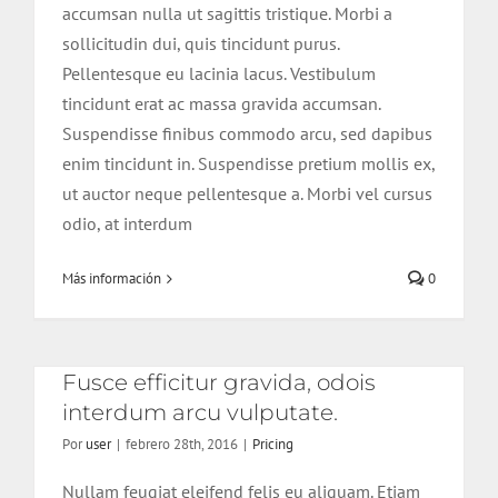
accumsan nulla ut sagittis tristique. Morbi a
sollicitudin dui, quis tincidunt purus.
Pellentesque eu lacinia lacus. Vestibulum
tincidunt erat ac massa gravida accumsan.
Suspendisse finibus commodo arcu, sed dapibus
Fusce efficitur gravida, odois
enim tincidunt in. Suspendisse pretium mollis ex,
interdum arcu vulputate.
ut auctor neque pellentesque a. Morbi vel cursus
odio, at interdum
Más información
0
Fusce efficitur gravida, odois
interdum arcu vulputate.
Por
user
|
febrero 28th, 2016
|
Pricing
Nullam feugiat eleifend felis eu aliquam. Etiam