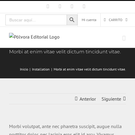
Saltar
Facebook
X
Instagram
Correo
electrónico
al
Botón de búsqueda
Buscar:
contenido
Mi cuenta
CARRITO
Morbi at enim vitae velit dictum tincidunt vitae.
Inicio
Installation
Morbi at enim vitae velit dictum tincidunt vitae.
Anterior
Siguiente
Morbi volutpat, ante nec pharetra suscipit, augue nulla
porttitor dolor, nec lacinia eros elit id arcu. Vivamus