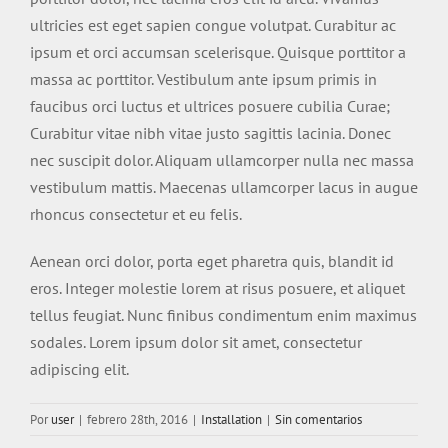
ultricies est eget sapien congue volutpat. Curabitur ac
ipsum et orci accumsan scelerisque. Quisque porttitor a
massa ac porttitor. Vestibulum ante ipsum primis in
faucibus orci luctus et ultrices posuere cubilia Curae;
Curabitur vitae nibh vitae justo sagittis lacinia. Donec
nec suscipit dolor. Aliquam ullamcorper nulla nec massa
vestibulum mattis. Maecenas ullamcorper lacus in augue
rhoncus consectetur et eu felis.
Aenean orci dolor, porta eget pharetra quis, blandit id
eros. Integer molestie lorem at risus posuere, et aliquet
tellus feugiat. Nunc finibus condimentum enim maximus
sodales. Lorem ipsum dolor sit amet, consectetur
adipiscing elit.
Por
user
|
febrero 28th, 2016
|
Installation
|
Sin comentarios