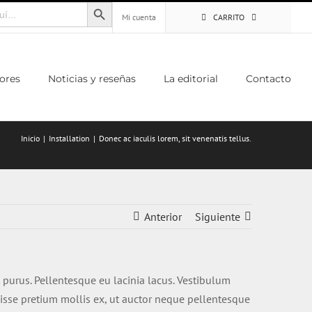
Botón de búsqueda
Mi cuenta
CARRITO
ores
Noticias y reseñas
La editorial
Contacto
Inicio
Installation
Donec ac iaculis lorem, sit venenatis tellus.
Anterior
Siguiente
nt purus. Pellentesque eu lacinia lacus. Vestibulum
isse pretium mollis ex, ut auctor neque pellentesque