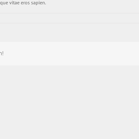
sque vitae eros sapien.
m!