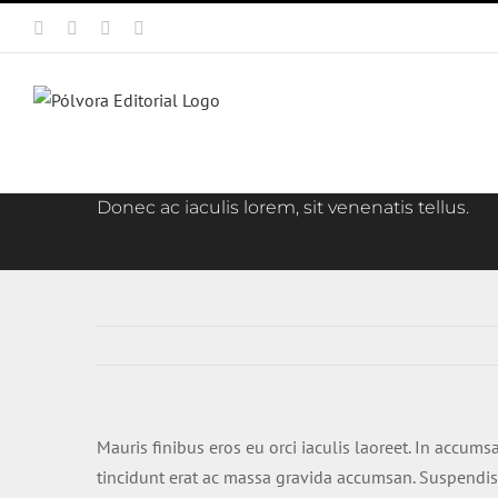
Saltar
Facebook
X
Instagram
Correo
al
electrónico
contenido
Donec ac iaculis lorem, sit venenatis tellus.
Mauris finibus eros eu orci iaculis laoreet. In accumsa
tincidunt erat ac massa gravida accumsan. Suspendis