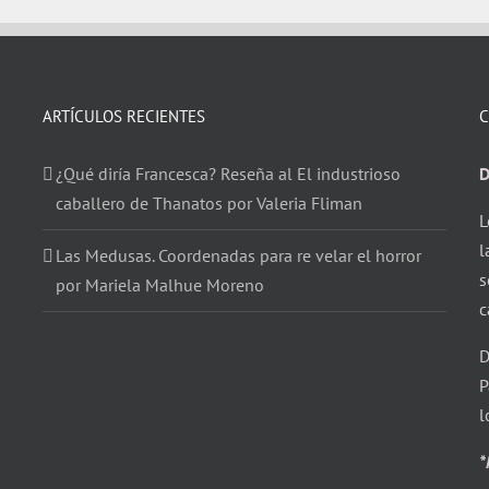
ARTÍCULOS RECIENTES
C
¿Qué diría Francesca? Reseña al El industrioso
D
caballero de Thanatos por Valeria Fliman
L
l
Las Medusas. Coordenadas para re velar el horror
s
por Mariela Malhue Moreno
c
D
P
l
*