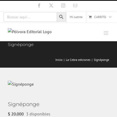
Saltar
Facebook
X
Instagram
Correo
electrónico
al
Botón de búsqueda
Buscar:
contenido
Mi cuenta
CARRITO
Signéponge
Inicio
La Cebra ediciones
Signéponge
Signéponge
$
20.000
3 disponibles