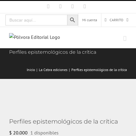
Saltar
Facebook
X
Instagram
Correo
electrónico
al
Botón de búsqueda
Buscar:
contenido
Mi cuenta
CARRITO
Perfiles epistemológicos de la crítica
Inicio
La Cebra ediciones
Perfiles epistemológicos de la crítica
Perfiles epistemológicos de la crítica
$
20.000
1 disponibles