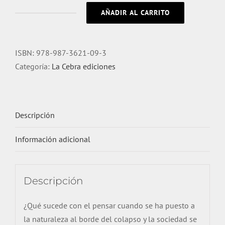
AÑADIR AL CARRITO
Perfiles
epistemológicos
de
ISBN:
978-987-3621-09-3
la
Categoría:
La Cebra ediciones
crítica
cantidad
Descripción
Información adicional
Descripción
¿Qué sucede con el pensar cuando se ha puesto a
la naturaleza al borde del colapso y la sociedad se