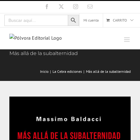
Saltar
Facebook
X
Instagram
Correo
electrónico
al
Botón de búsqueda
Buscar:
contenido
Mi cuenta
CARRITO
Más allá de la subalternidad
Inicio
La Cebra ediciones
Más allá de la subalternidad