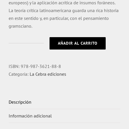
europeos) y la aplicación acrítica de insumos foráneos.
La teoría crítica latinoamericana guarda una rica historia
en este sentido y, en particular, con el pensamiento
gramsciano.
AÑADIR AL CARRITO
Más
allá
de
ISBN:
978-987-3621-88-8
la
Categoría:
La Cebra ediciones
subalternidad
cantidad
Descripción
Información adicional