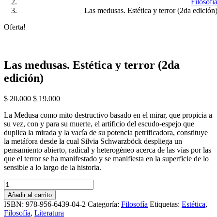
Filosofí
Las medusas. Estética y terror (2da edición
Oferta!
Las medusas. Estética y terror (2da
edición)
El
El
$
20.000
$
19.000
precio
precio
La Medusa como mito destructivo basado en el mirar, que propicia a
original
actual
su vez, con y para su muerte, el artificio del escudo-espejo que
era:
es:
duplica la mirada y la vacía de su potencia petrificadora, constituye
$ 20.000.
$ 19.000.
la metáfora desde la cual Silvia Schwarzböck despliega un
pensamiento abierto, radical y heterogéneo acerca de las vías por las
que el terror se ha manifestado y se manifiesta en la superficie de lo
sensible a lo largo de la historia.
Las
medusas.
Añadir al carrito
Estética
ISBN:
978-956-6439-04-2
Categoría:
Filosofía
Etiquetas:
Estética
,
y
Filosofía
,
Literatura