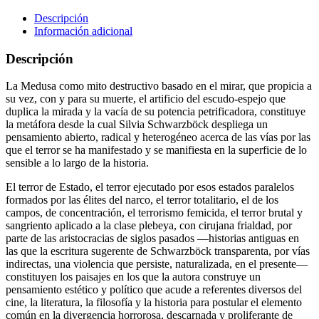
terror
(2da
Descripción
edición)
Información adicional
cantidad
Descripción
La Medusa como mito destructivo basado en el mirar, que propicia a
su vez, con y para su muerte, el artificio del escudo-espejo que
duplica la mirada y la vacía de su potencia petrificadora, constituye
la metáfora desde la cual Silvia Schwarzböck despliega un
pensamiento abierto, radical y heterogéneo acerca de las vías por las
que el terror se ha manifestado y se manifiesta en la superficie de lo
sensible a lo largo de la historia.
El terror de Estado, el terror ejecutado por esos estados paralelos
formados por las élites del narco, el terror totalitario, el de los
campos, de concentración, el terrorismo femicida, el terror brutal y
sangriento aplicado a la clase plebeya, con cirujana frialdad, por
parte de las aristocracias de siglos pasados —historias antiguas en
las que la escritura sugerente de Schwarzböck transparenta, por vías
indirectas, una violencia que persiste, naturalizada, en el presente—
constituyen los paisajes en los que la autora construye un
pensamiento estético y político que acude a referentes diversos del
cine, la literatura, la filosofía y la historia para postular el elemento
común en la divergencia horrorosa, descarnada y proliferante de