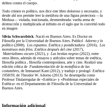
delitos contra el cuerpo.
Todo crimen es político, nos dice este libro doloroso y necesario, y
desde ahí nos permite leer la metáfora de una figura protectora —la
Medusa— violada, traicionada, desmembrada: vuelta arma de
destrucción y multiplicada al infinito en el siglo que lo convirtió todo
en imagen
Silvia Schwarzböck
. Nació en Buenos Aires. Es Doctor en
Filosofía por la Universidad de Buenos Aires. Publicó
Adorno y lo
político
(2008),
Los espantos. Estética y postdictadura
(2016),
Los
monstruos más fríos. Estética después del cine
(2017),
Materialismo oscuro
(2021), y
Las bestias negras
(2022), entre
otros libros, además de ensayos y artículos sobre temas de estética,
filosofía política , filosofía contemporánea, arte y cine. Realizó una
edición crítica de
Fundamentación de la metafísica de las
costumbres
, de Immanuel Kant (2012), y tradujo y prologó
Estética
1958/59
, de Theodor W. Adorno (2013). Se desempeña como
Profesor Titularregular de «Estética» y «Problemas especiales de
Estética» en el Departamento de Filosofía de la Universidad de
Buenos Aires.
Información adicional