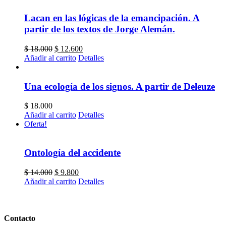
Lacan en las lógicas de la emancipación. A
partir de los textos de Jorge Alemán.
El
El
$
18.000
$
12.600
precio
precio
Añadir al carrito
Detalles
original
actual
era:
es:
$ 18.000.
$ 12.600.
Una ecología de los signos. A partir de Deleuze
$
18.000
Añadir al carrito
Detalles
Oferta!
Ontología del accidente
El
El
$
14.000
$
9.800
precio
precio
Añadir al carrito
Detalles
original
actual
era:
es:
$ 14.000.
$ 9.800.
Contacto