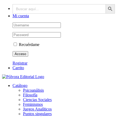
Botón de búsq
Buscar:
Saltar
Facebook
X
Instagram
Correo
al
electrónico
contenido
Mi cuenta
Recuérdame
Registrar
Carrito
Catálogo
Psicoanálisis
Filosofía
Ciencias Sociales
Feminismos
Juegos Analíticos
Puntos singulares