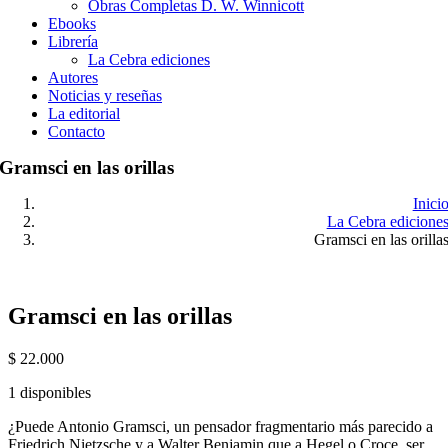
Obras Completas D. W. Winnicott
Ebooks
Librería
La Cebra ediciones
Autores
Noticias y reseñas
La editorial
Contacto
Gramsci en las orillas
Inici
La Cebra edicione
Gramsci en las orilla
Gramsci en las orillas
$
22.000
1 disponibles
¿Puede Antonio Gramsci, un pensador fragmentario más parecido a
Friedrich Nietzsche y a Walter Benjamin que a Hegel o Croce, ser