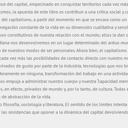
nce del capital, empecinado en conquistar territorios cada vez má
smos, la apuesta de este libro es contribuir a una crítica social y
o del capitalismo, a partir del momento en que se encara como u
enegación constante de la vida en su dimensión cualitativa y sensi
 son constitutivos de nuestra relación con el mundo; ellos le da
idiana nos desenvolvemos en un lugar determinado del arduo mun
de nuestros modos de ser personales. Ahora bien, el capitalism
ada vez más las posibilidades de contacto directo con nuestro m
rivados de gusto por parte de la industria, tecnologías que nos br
deramente en ninguna, transformación del trabajo en una activida
os empuja a administrar nuestro cuerpo y nuestra “capacidad men
, en efecto, privados de mundo y, por lo tanto, de cultura. Toda
de abstracción de la vida.
ilosofía, sociología y literatura, El sentido de los límites intent
 las resistencias que oponer a la dinámica del capital devolviendo