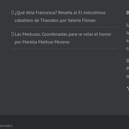
¿Qué diría Francesca? Reseña al El industrioso
D
caballero de Thanatos por Valeria Fliman
L
l
Las Medusas. Coordenadas para re velar el horror
s
por Mariela Malhue Moreno
c
D
P
l
*
eservados