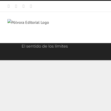
Saltar
Facebook
X
Instagram
Correo
al
electrónico
contenido
El sentido de los límites