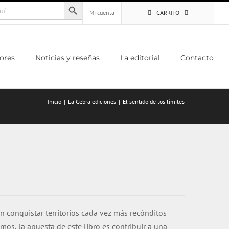
Botón de búsqueda
Mi cuenta
CARRITO
ores
Noticias y reseñas
La editorial
Contacto
Inicio
La Cebra ediciones
El sentido de los límites
n conquistar territorios cada vez más recónditos
os, la apuesta de este libro es contribuir a una