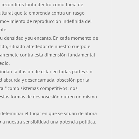
s recónditos tanto dentro como fuera de
 cultural que la emprenda contra un rasgo
n movimiento de reproducción indefinida del
ble.
n su densidad y su encanto. En cada momento de
do, situado alrededor de nuestro cuerpo e
o arremete contra esta dimensión fundamental
edio.
indan la ilusión de estar en todas partes sin
d absurda y desencarnada, obsesión por la
tal” como sistemas competitivos: nos
s estas formas de desposesión nutren un mismo
a determinar el lugar en que se sitúan de ahora
 a nuestra sensibilidad una potencia política.