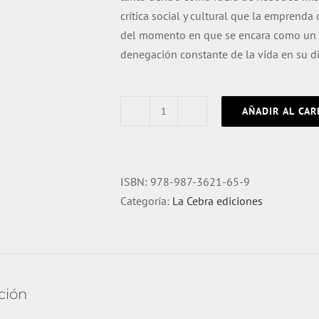
crítica social y cultural que la emprenda 
del momento en que se encara como un m
denegación constante de la vida en su di
AÑADIR AL CAR
El
sentido
de
los
ISBN:
978-987-3621-65-9
límites
Categoría:
La Cebra ediciones
cantidad
ción