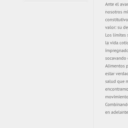
Ante el ava
nosotros mi
constitutiv
valor: su d
Los límites
la vida cot
impregnado 
socavando c
Alimentos p
estar verda
salud que n
encontramos
movimiento 
Combinando f
en adelante