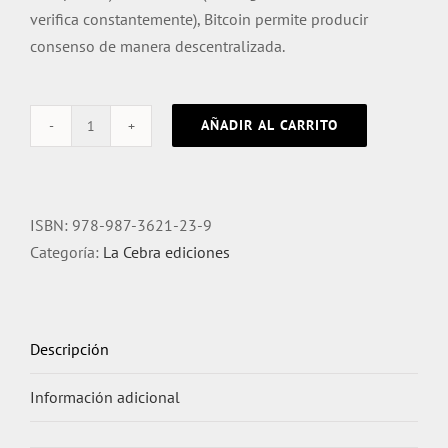
verifica constantemente), Bitcoin permite producir
consenso de manera descentralizada.
AÑADIR AL CARRITO
Criptocomunismo
cantidad
ISBN:
978-987-3621-23-9
Categoría:
La Cebra ediciones
Descripción
Información adicional