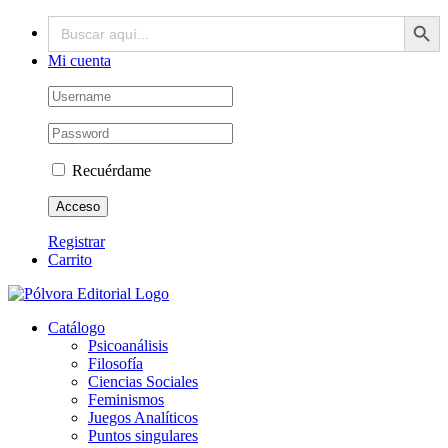
Botón de búsq
Buscar:
Saltar
Facebook
X
Instagram
Correo
al
electrónico
contenido
Mi cuenta
Recuérdame
Registrar
Carrito
Catálogo
Psicoanálisis
Filosofía
Ciencias Sociales
Feminismos
Juegos Analíticos
Puntos singulares