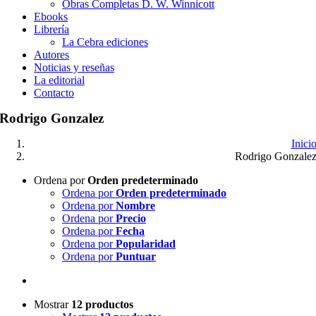
Obras Completas D. W. Winnicott
Ebooks
Librería
La Cebra ediciones
Autores
Noticias y reseñas
La editorial
Contacto
Rodrigo Gonzalez
Inici
Rodrigo Gonzale
Ordena por
Orden predeterminado
Ordena por
Orden predeterminado
Ordena por
Nombre
Ordena por
Precio
Ordena por
Fecha
Ordena por
Popularidad
Ordena por
Puntuar
Mostrar
12 productos