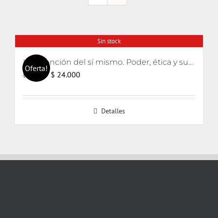
Sin stock
La invención del sí mismo. Poder, ética y subjetivación
Oferta!
El
El
$
24.000
$
25.000
precio
precio
original
actual
Detalles
era:
es:
$ 25.000.
$ 24.000.