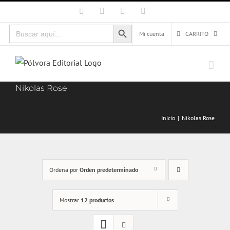
Saltar
Facebook
X
Instagram
Correo
electrónico
al
Botón de búsqueda
Buscar:
contenido
Mi cuenta
CARRITO
Nikolas Rose
Inicio
Nikolas Rose
Ordena por
Orden predeterminado
Mostrar
12 productos