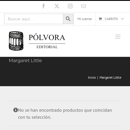
Saltar
Facebook
X
Instagram
Correo
electrónico
al
Botón de búsqueda
Buscar:
contenido
Mi cuenta
CARRITO
Margaret Little
Inicio
Margaret Little
No se han encontrado productos que coincidan
con tu selección.