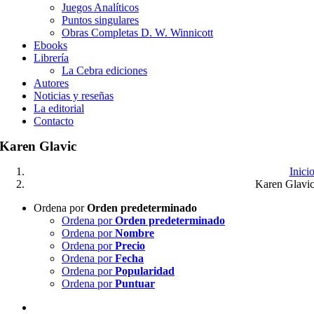
Juegos Analíticos
Puntos singulares
Obras Completas D. W. Winnicott
Ebooks
Librería
La Cebra ediciones
Autores
Noticias y reseñas
La editorial
Contacto
Karen Glavic
Inici
Karen Glavi
Ordena por
Orden predeterminado
Ordena por
Orden predeterminado
Ordena por
Nombre
Ordena por
Precio
Ordena por
Fecha
Ordena por
Popularidad
Ordena por
Puntuar