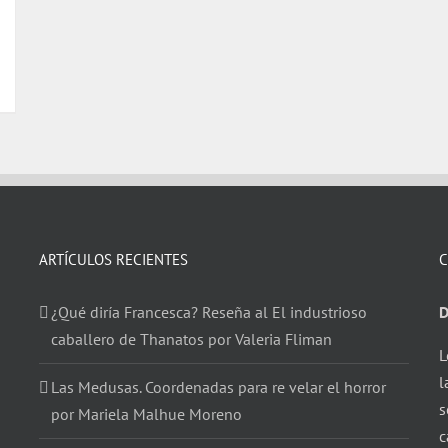
ARTÍCULOS RECIENTES
C
¿Qué diría Francesca? Reseña al El industrioso
D
caballero de Thanatos por Valeria Fliman
L
l
Las Medusas. Coordenadas para re velar el horror
s
por Mariela Malhue Moreno
c