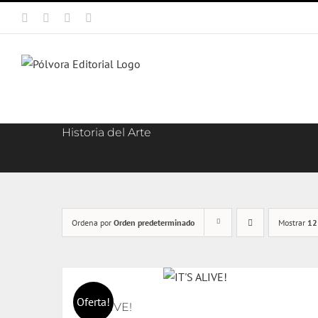
Saltar
Facebook
X
Instagram
Correo
al
electrónico
contenido
Historia del Arte
Ordena por
Orden predeterminado
Mostrar
12
Oferta!
IT’S ALIVE!