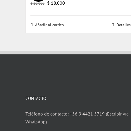
El
El
$
18.000
$
20.000
precio
precio
original
actual
Añadir al carrito
Detalles
era:
es:
$ 20.000.
$ 18.000.
CONTACTO
Teléfono de contacto: +56 9 4421 5719 (Escribir vía
WhatsApp)