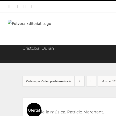
Saltar
Facebook
X
Instagram
Correo
al
electrónico
contenido
Cristóbal Durán
Ordena por
Orden predeterminado
Mostrar
12
Oferta!
Amor de la música. Patricio Marchant.