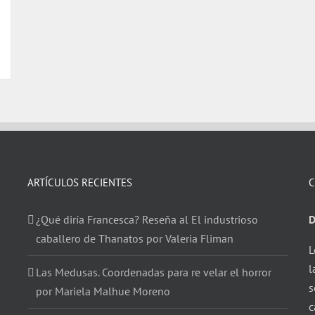
ARTÍCULOS RECIENTES
C
¿Qué diría Francesca? Reseña al El industrioso
D
caballero de Thanatos por Valeria Fliman
L
l
Las Medusas. Coordenadas para re velar el horror
s
por Mariela Malhue Moreno
c