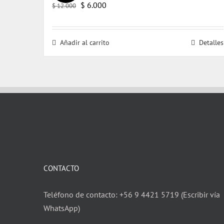
El
El
$
6.000
$
12.000
precio
precio
original
actual
Añadir al carrito
Detalles
era:
es:
$ 12.000.
$ 6.000.
CONTACTO
Teléfono de contacto: +56 9 4421 5719 (Escribir vía
WhatsApp)