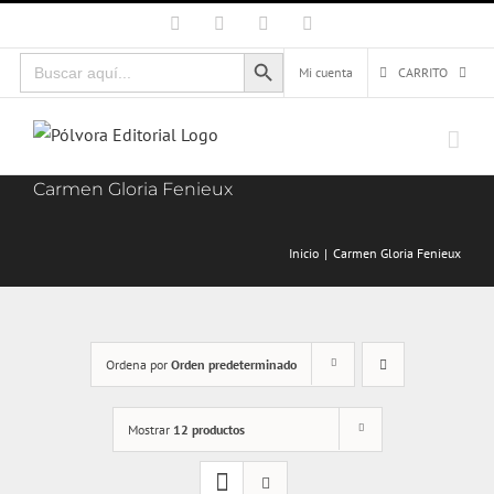
Saltar
Facebook
X
Instagram
Correo
electrónico
al
Botón de búsqueda
Buscar:
contenido
Mi cuenta
CARRITO
Carmen Gloria Fenieux
Inicio
Carmen Gloria Fenieux
Ordena por
Orden predeterminado
Mostrar
12 productos