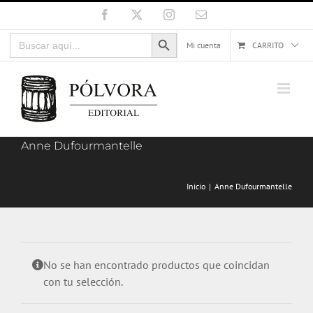
Saltar
Facebook
X
Instagram
Correo
electrónico
al
Botón de búsqueda
Buscar:
contenido
Mi cuenta
CARRITO
Anne Dufourmantelle
Inicio
Anne Dufourmantelle
No se han encontrado productos que coincidan
con tu selección.