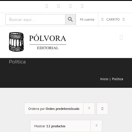
Saltar
Facebook
X
Instagram
Correo
electrónico
al
Botón de búsqueda
Buscar:
contenido
Mi cuenta
CARRITO
Política
Inicio
Política
Ordena por
Orden predeterminado
Mostrar
12 productos