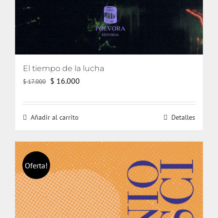
El tiempo de la lucha
El
El
$
16.000
$
17.000
precio
precio
original
actual
Añadir al carrito
Detalles
era:
es:
$ 17.000.
$ 16.000.
Oferta!