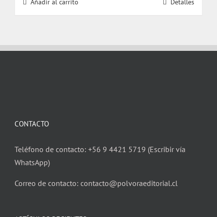
Añadir al carrito
Detalles
era:
es:
$ 18.000.
$ 17.000.
CONTACTO
Teléfono de contacto: +56 9 4421 5719 (Escribir vía
WhatsApp)
Correo de contacto: contacto@polvoraeditorial.cl