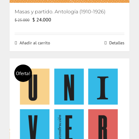
Masas y partido. Antología (1910-1926)
El
El
$
24.000
$
25.000
precio
precio
original
actual
Añadir al carrito
Detalles
era:
es:
$ 25.000.
$ 24.000.
Oferta!