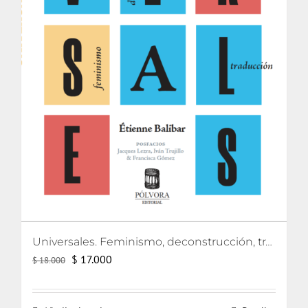
Universales. Feminismo, deconstrucción, traducción
El
El
$
17.000
$
18.000
precio
precio
original
actual