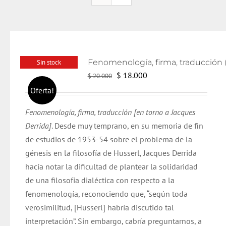
Sin stock
El
El
$
18.000
$
20.000
precio
precio
Oferta!
original
actual
Fenomenología, firma, traducción [en torno a Jacques
era:
es:
Derrida]
. Desde muy temprano, en su memoria de fin
$ 20.000.
$ 18.000.
de estudios de 1953-54 sobre el problema de la
génesis en la filosofía de Husserl, Jacques Derrida
hacía notar la dificultad de plantear la solidaridad
de una filosofía dialéctica con respecto a la
fenomenología, reconociendo que, “según toda
verosimilitud, [Husserl] habría discutido tal
interpretación”. Sin embargo, cabría preguntarnos, a