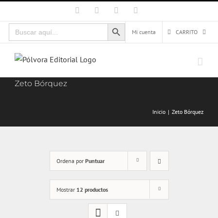
Saltar
Facebook
X
Instagram
Correo
electrónico
al
Botón de búsqueda
Buscar:
contenido
Mi cuenta
CARRITO
Zeto Bórquez
Inicio
Zeto Bórquez
Ordena por
Puntuar
Mostrar
12 productos