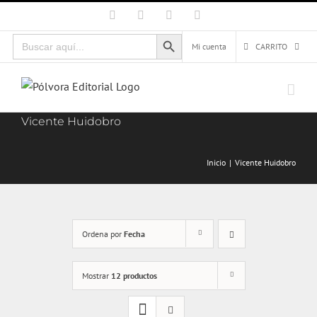
Saltar
Facebook
X
Instagram
Correo
electrónico
al
Botón de búsqueda
Buscar:
contenido
Mi cuenta
CARRITO
Vicente Huidobro
Inicio
Vicente Huidobro
Ordena por
Fecha
Mostrar
12 productos